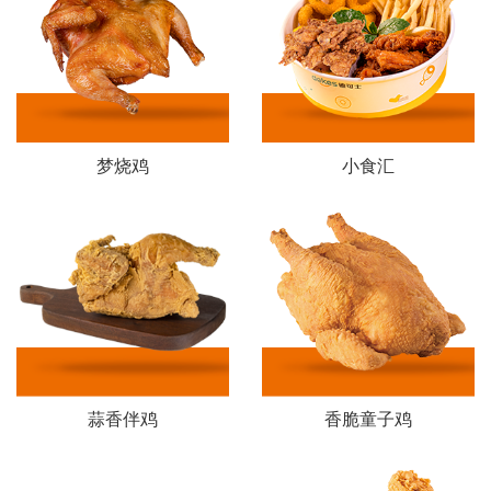
梦烧鸡
小食汇
蒜香伴鸡
香脆童子鸡