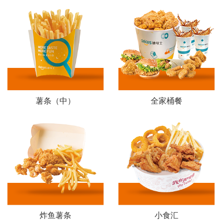
薯条（中）
全家桶餐
炸鱼薯条
小食汇