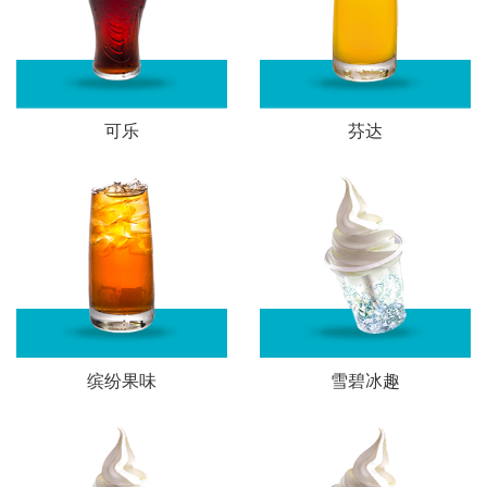
可乐
芬达
缤纷果味
雪碧冰趣