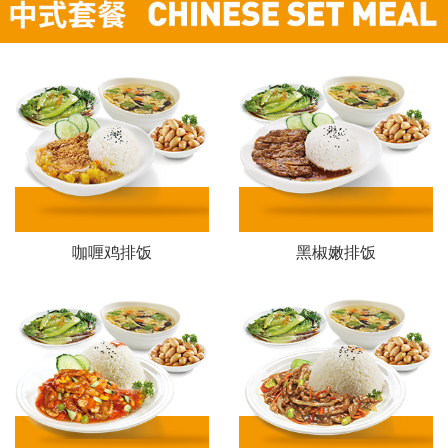
咖喱鸡排饭
黑椒嫩排饭