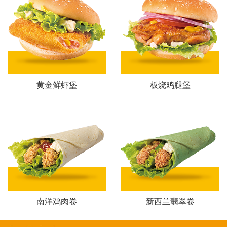
黄金鲜虾堡
板烧鸡腿堡
南洋鸡肉卷
新西兰翡翠卷