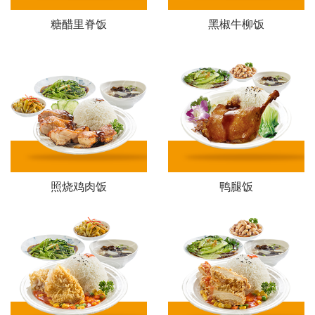
糖醋里脊饭
黑椒牛柳饭
照烧鸡肉饭
鸭腿饭