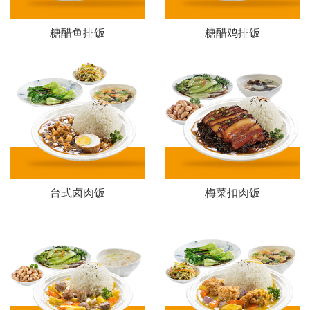
糖醋鱼排饭
糖醋鸡排饭
台式卤肉饭
梅菜扣肉饭