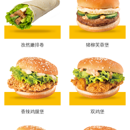
公司新闻
优惠活动
门店展示
加盟迪可士
孜然嫩排卷
猪柳芙蓉堡
香辣鸡腿堡
双鸡堡