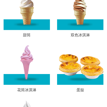
甜筒
双色冰淇淋
花筒冰淇淋
蛋挞