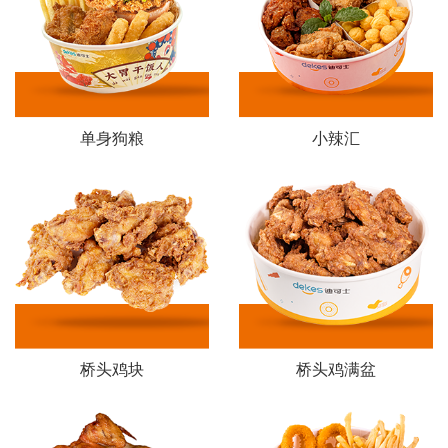
单身狗粮
小辣汇
桥头鸡块
桥头鸡满盆