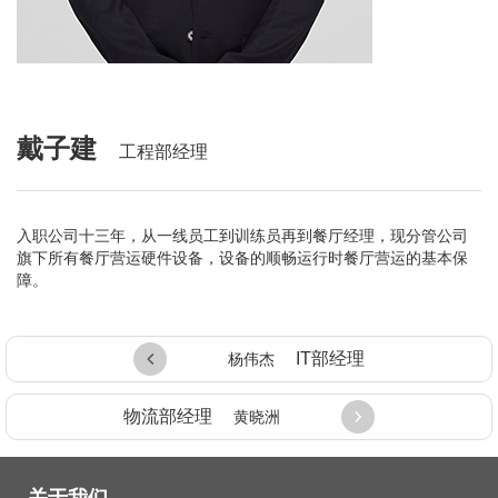
公司新闻
优惠活动
门店展示
加盟迪可士
戴子建
工程部经理
入职公司十三年，从一线员工到训练员再到餐厅经理，现分管公司
旗下所有餐厅营运硬件设备，设备的顺畅运行时餐厅营运的基本保
障。
IT部经理
杨伟杰
物流部经理
黄晓洲